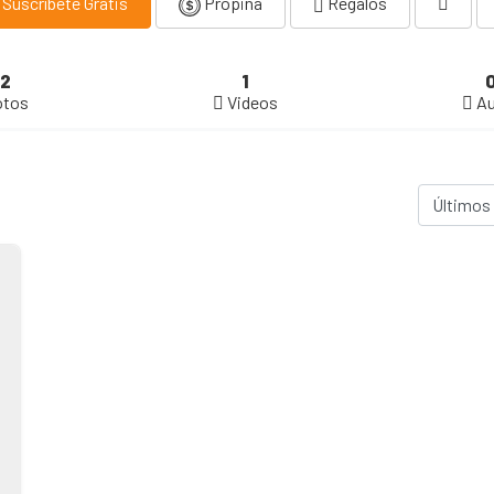
Suscríbete Gratis
Propina
Regalos
2
1
otos
Videos
Au