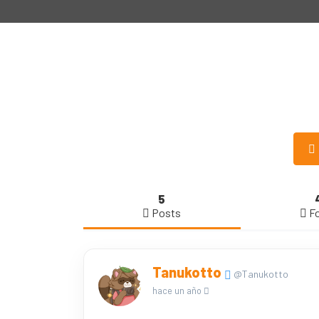
5
Posts
F
Tanukotto
@Tanukotto
hace un año