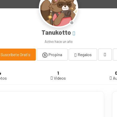
Tanukotto
Activo
hace un año
Suscríbete Gratis
Propina
Regalos
4
1
otos
Videos
Au