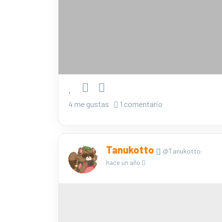
4 me gustas
1 comentario
Tanukotto
@Tanukotto
hace un año