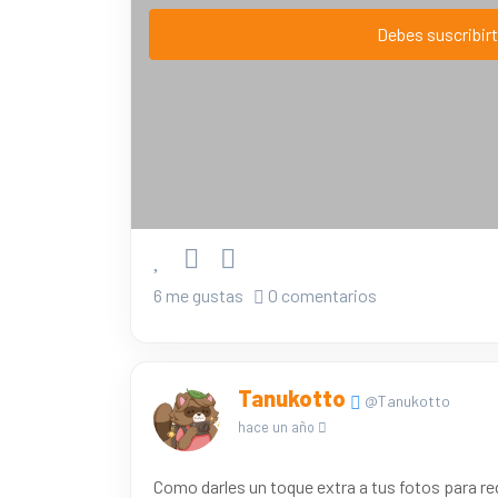
Debes suscribirt
6 me gustas
0 comentarios
Tanukotto
@Tanukotto
hace un año
Como darles un toque extra a tus fotos para re