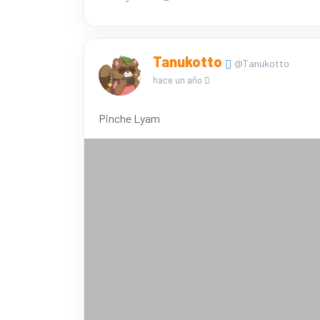
Tanukotto
@Tanukotto
hace un año
Pinche Lyam