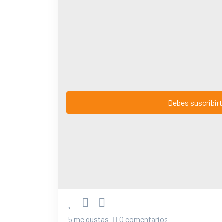
Debes suscribirt
5 me gustas
0 comentarios