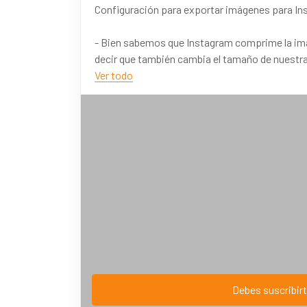
Configuración para exportar imágenes para I
- Bien sabemos que Instagram comprime la ima
decir que también cambia el tamaño de nuest
Ver todo
Dependiendo del programa que usen, la idea es 
Siempre que trabajen en imágenes para web, pr
El punto C hace referencia al ancho máximo de 
perfecto.
Debes suscribirt