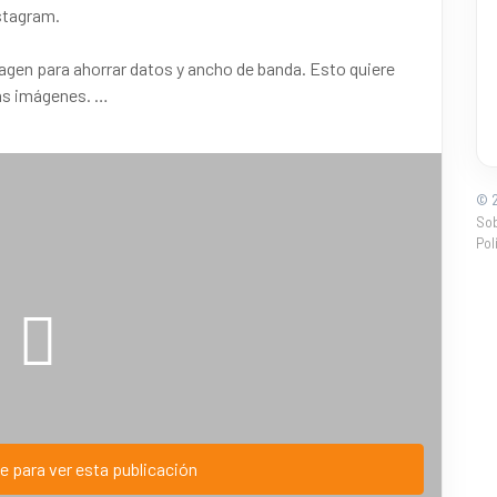
nstagram.
gen para ahorrar datos y ancho de banda. Esto quiere
ras imágenes.
respetar el punto B y C.
ocuren que sean sRGB (el estándar actual)
la imagen; entre ensayo y error he visto que 2400px es
© 2
So
Pol
e para ver esta publicación