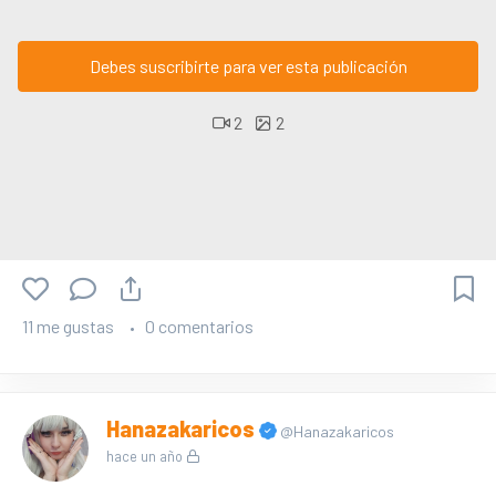
Debes suscribirte para ver esta publicación
2
2
11 me gustas
0 comentarios
Hanazakaricos
@Hanazakaricos
hace un año