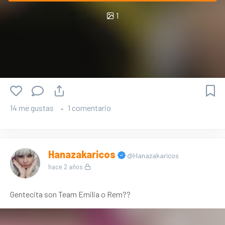
1
14 me gustas
1 comentario
Hanazakaricos
@Hanazakaricos
hace 2 años
Gentecita son Team Emilia o Rem??