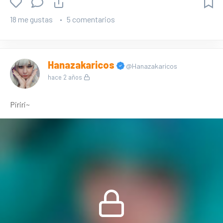
18 me gustas
5 comentarios
Hanazakaricos
@Hanazakaricos
hace 2 años
Piriri~