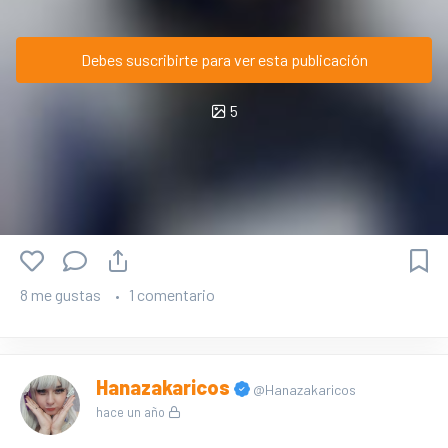
Debes suscribirte para ver esta publicación
5
8 me gustas
1 comentario
Hanazakaricos
@Hanazakaricos
hace un año