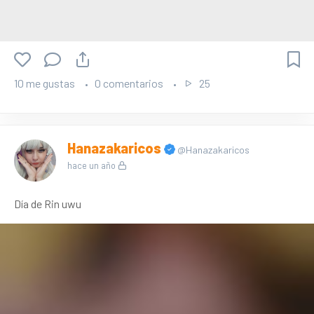
10 me gustas
0 comentarios
25
Hanazakaricos
@Hanazakaricos
hace un año
Día de Rin uwu