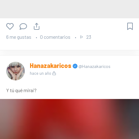
6 me gustas
0 comentarios
23
Hanazakaricos
@Hanazakaricos
hace un año
Y tú qué mirai?