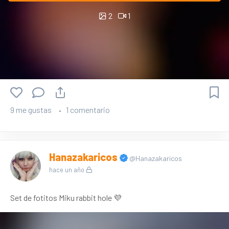
2
1
9 me gustas
1 comentario
Hanazakaricos
@Hanazakaricos
hace un año
Set de fotitos Miku rabbit hole 💜