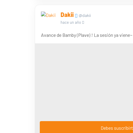
Dakii
@dakii
hace un año
Avance de Bamby (Plave) ! La sesión ya viene~
Debes suscribirt