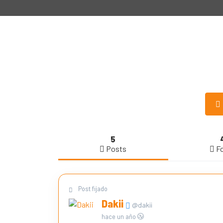
5
Posts
F
Post fijado
Dakii
@dakii
hace un año