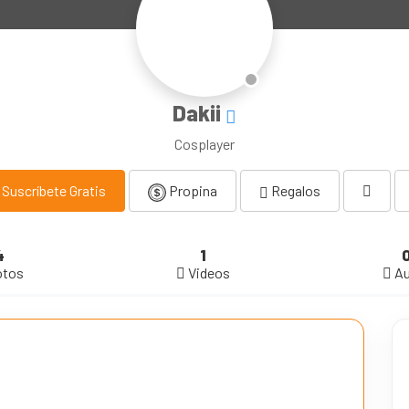
Dakii
Cosplayer
Suscríbete Gratis
Propina
Regalos
4
1
otos
Videos
Au