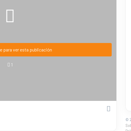
e para ver esta publicación
1
© 2
So