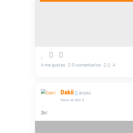
4 me gustas
0 comentarios
4
Dakii
@dakii
hace un año
2b!