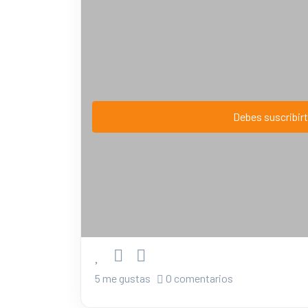
Debes suscribirt
5 me gustas
0 comentarios