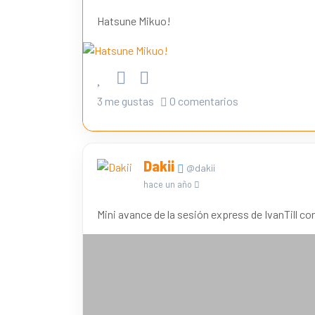
Hatsune Mikuo!
3 me gustas
0 comentarios
Dakii
@dakii
hace un año
Mini avance de la sesión express de IvanTill c