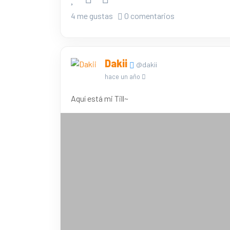
4 me gustas
0 comentarios
Dakii
@dakii
hace un año
Aquí está mi Till~