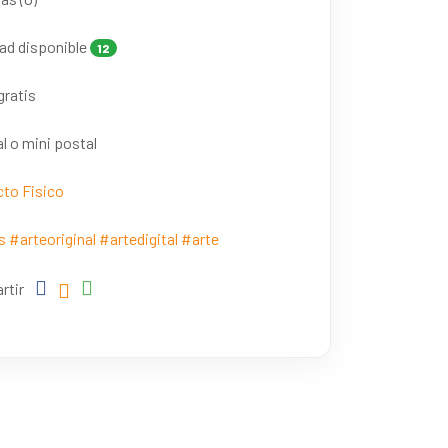
ad disponible
12
gratis
l o mini postal
to Fisico
s
#arteoriginal
#artedigital
#arte
rtir