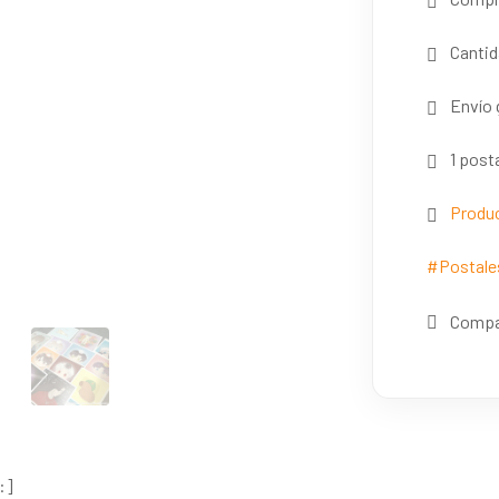
Cantid
Envío 
1 posta
Produc
#Postale
Compa
:]