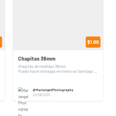
4
$1.00
Chapitas 36mm
Chapitas de medidas 36mm

Puedo hacer entregas en metro en Santiago 
(con previo acorde mutuo)

Diseños...
@MariangelPhotography
22/08/2025