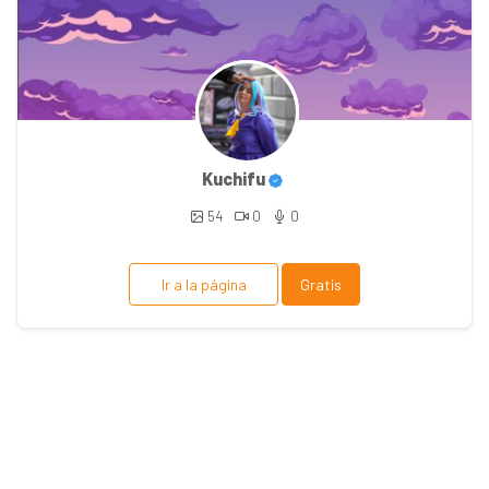
Kuchifu
54
0
0
Ir a la página
Gratis