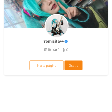
Yomisita👀
19
0
0
Ir a la página
Gratis