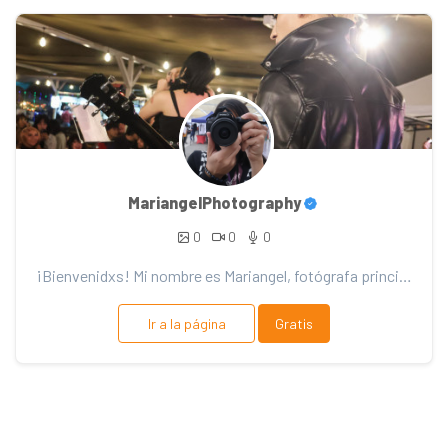
MariangelPhotography
0
0
0
¡Bienvenidxs! Mi nombre es Mariangel, fotógrafa principiante, artista y fotógrafa oficial de SpesAni...
Ir a la página
Gratis