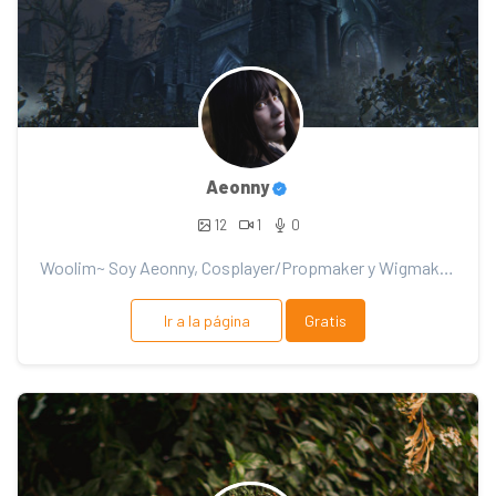
Aeonny
12
1
0
Woolim~ Soy Aeonny, Cosplayer/Propmaker y Wigmaker. Aquí verás mis proyectos, hechos con dedicación...
Ir a la página
Gratis