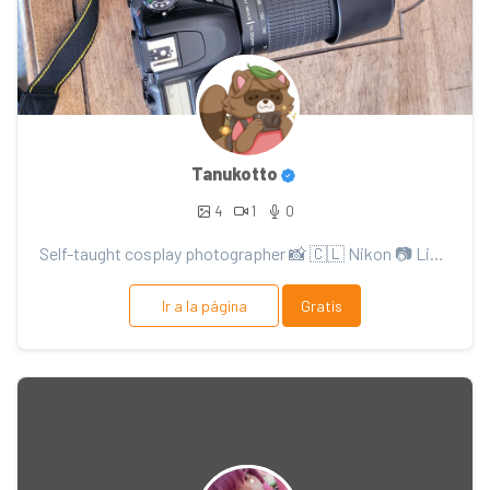
Tanukotto
4
1
0
Self-taught cosplay photographer 📸 🇨🇱 Nikon 📷 Lightroom 🖥️ Hoyocreator ✨
Ir a la página
Gratis