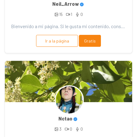
Neil_Arrow
15
1
0
Bienvenido a mi página. Si le gusta mi contenido, considere el soporte. ¡Gracias por tu apoyo!
Ir a la página
Gratis
Nctao
3
0
0