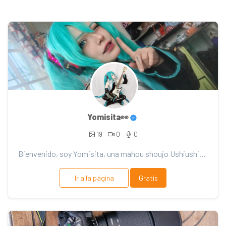
Yomisita👀
19
0
0
Bienvenido, soy Yomisita, una mahou shoujo Ushiushiense 🐈‍⬛✨. Se realizan lecturas de tarot y ca...
Ir a la página
Gratis