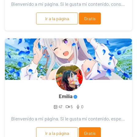
Bienvenido a mi página. Si le gusta mi contenido, considere el soporte. ¡Gracias por tu apoyo!
Ir a la página
Gratis
Emilia
47
5
0
Bienvenido a mi página. Si le gusta mi contenido, espero que me apoyes owo jeje (⁠◕⁠ᴗ⁠◕⁠✿⁠)(⁠ ⁠╹⁠▽⁠╹...
Ir a la página
Gratis