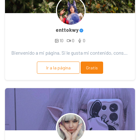
enttokwy
10
0
0
Bienvenido a mi página. Si le gusta mi contenido, considere el soporte. ¡Gracias por tu apoyo!
Ir a la página
Gratis