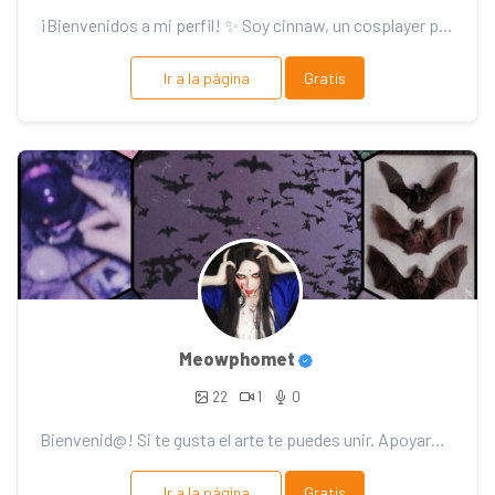
¡Bienvenidos a mi perfil! ✨ Soy cinnaw, un cosplayer principiante que le encanta vocaloid. teng...
Ir a la página
Gratis
Meowphomet
22
1
0
Bienvenid@! Si te gusta el arte te puedes unir. Apoyarme 🖤 Puedes pedir bocetos personalizados par...
Ir a la página
Gratis