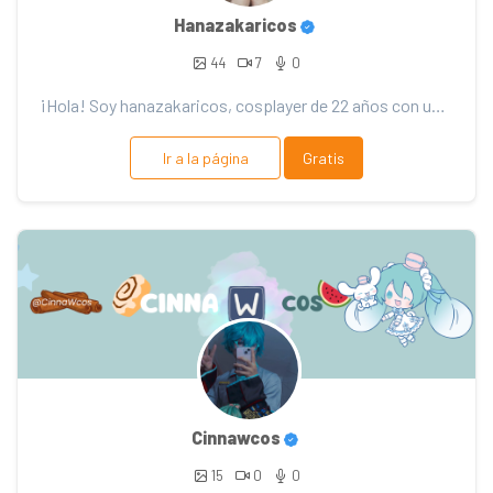
Hanazakaricos
44
7
0
¡Hola! Soy hanazakaricos, cosplayer de 22 años con una pasión por traer a la vida personajes de anim...
Ir a la página
Gratis
Cinnawcos
15
0
0